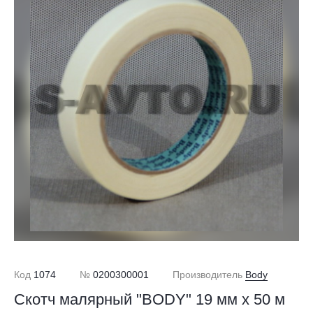
Код
1074
№
0200300001
Производитель
Body
Скотч малярный "BODY" 19 мм х 50 м