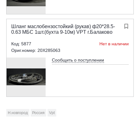
Шланг маслобензостойкий (рукав) ф20*28.5-

0.63 МБС 1шт.(бухта 9-10м) VPT г.Балаково
Код: 5877
Нет в наличии
Ориг.номер: 20X285063
Сообщить о поступлении
Н.новгород
Россия
Vpt