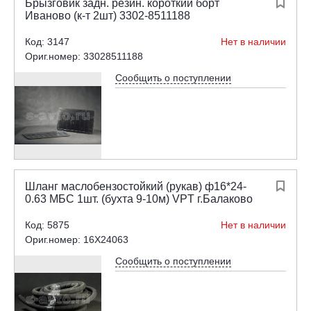
Брызговик задн. резин. короткий борт

Иваново (к-т 2шт) 3302-8511188
Код: 3147
Нет в наличии
Ориг.номер: 33028511188
Сообщить о поступлении
Шланг маслобензостойкий (рукав) ф16*24-

0.63 МБС 1шт. (бухта 9-10м) VPT г.Балаково
Код: 5875
Нет в наличии
Ориг.номер: 16X24063
Сообщить о поступлении