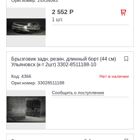
Ориг.номер: 25X34063
2 552 Р

1 шт.
Брызговик задн. резин. длинный борт (44 см)

Ульяновск (к-т 2шт) 3302-8511188-10
Код: 4366
Нет в наличии
Ориг.номер: 33028511188
Сообщить о поступлении