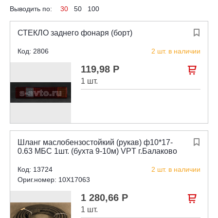
Выводить по:
30
50
100
СТЕКЛО заднего фонаря (борт)

Код: 2806
2 шт. в наличии
119,98 Р

1 шт.
Шланг маслобензостойкий (рукав) ф10*17-

0.63 МБС 1шт. (бухта 9-10м) VPT г.Балаково
Код: 13724
2 шт. в наличии
Ориг.номер: 10X17063
1 280,66 Р

1 шт.