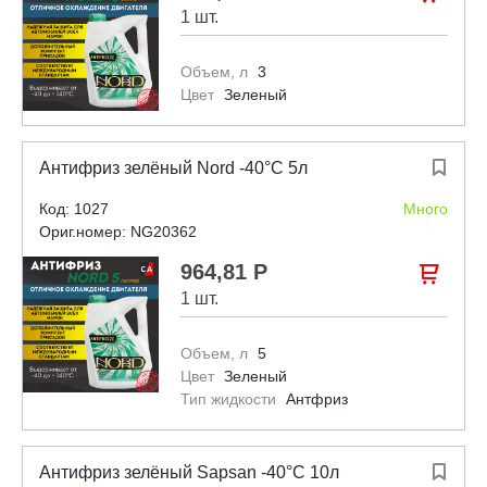
1 шт.
Объем, л
3
Цвет
Зеленый
Антифриз зелёный Nord -40°С 5л

Код: 1027
Много
Ориг.номер: NG20362
964,81 Р

1 шт.
Объем, л
5
Цвет
Зеленый
Тип жидкости
Антфриз
Антифриз зелёный Sapsan -40°С 10л
