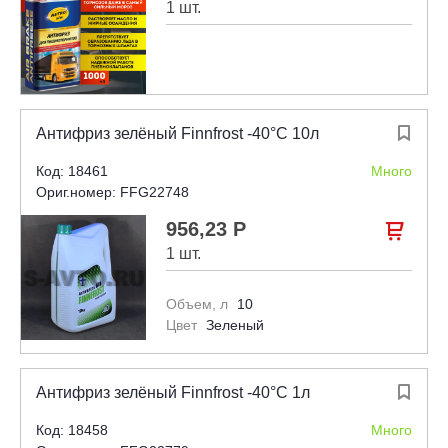
1 шт.
Антифриз зелёный Finnfrost -40°С 10л

Код: 18461
Много
Ориг.номер: FFG22748
956,23 Р

1 шт.
Объем, л
10
Цвет
Зеленый
Антифриз зелёный Finnfrost -40°С 1л

Код: 18458
Много