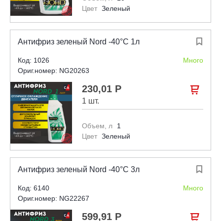
Цвет
Зеленый
Антифриз зеленый Nord -40°С 1л

Код: 1026
Много
Ориг.номер: NG20263
230,01 Р

1 шт.
Объем, л
1
Цвет
Зеленый
Антифриз зеленый Nord -40°С 3л

Код: 6140
Много
Ориг.номер: NG22267
599,91 Р
