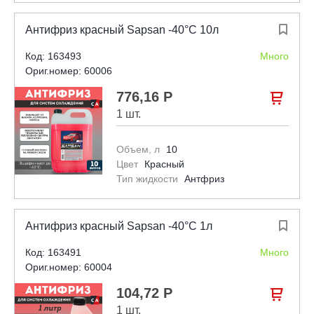
Антифриз красный Sapsan -40°С 10л

Код: 163493
Много
Ориг.номер: 60006
776,16 Р

1 шт.
Объем, л
10
Цвет
Красный
Тип жидкости
Антфриз
Антифриз красный Sapsan -40°С 1л

Код: 163491
Много
Ориг.номер: 60004
104,72 Р

1 шт.