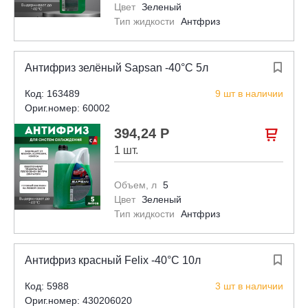
Цвет
Зеленый
Тип жидкости
Антфриз
Антифриз зелёный Sapsan -40°С 5л

Код: 163489
9 шт в наличии
Ориг.номер: 60002
394,24 Р

1 шт.
Объем, л
5
Цвет
Зеленый
Тип жидкости
Антфриз
Антифриз красный Felix -40°С 10л

Код: 5988
3 шт в наличии
Ориг.номер: 430206020