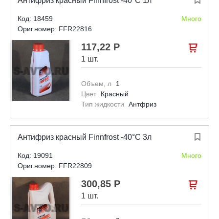
Антифриз красный Finnfrost -40°С 1л
Код: 18459
Много
Ориг.номер: FFR22816
117,22 Р

1 шт.
Объем, л
1
Цвет
Красный
Тип жидкости
Антфриз
Антифриз красный Finnfrost -40°С 3л

Код: 19091
Много
Ориг.номер: FFR22809
300,85 Р

1 шт.