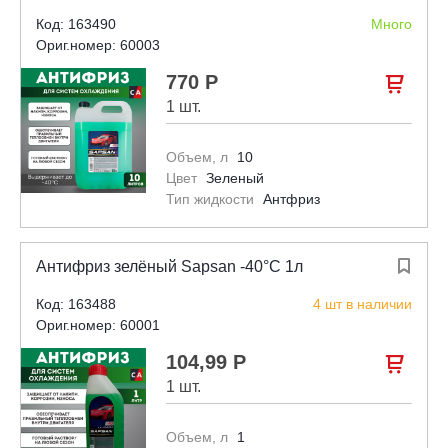
Код: 163490
Много
Ориг.номер: 60003
770 Р

1 шт.
Объем, л
10
Цвет
Зеленый
Тип жидкости
Антфриз
Антифриз зелёный Sapsan -40°С 1л

Код: 163488
4 шт в наличии
Ориг.номер: 60001
104,99 Р

1 шт.
Объем, л
1