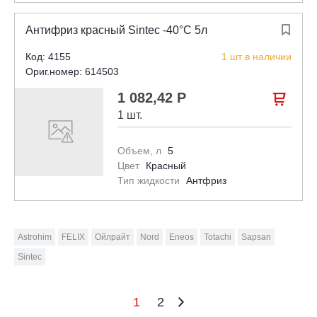
Антифриз красный Sintec -40°С 5л

Код: 4155
1 шт в наличии
Ориг.номер: 614503
1 082,42 Р

1 шт.
Объем, л
5
Цвет
Красный
Тип жидкости
Антфриз
Astrohim
FELIX
Ойлрайт
Nord
Eneos
Totachi
Sapsan
Sintec
1
2
