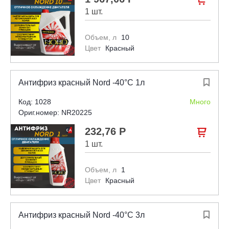
1 шт.
Объем, л
10
Цвет
Красный
Антифриз красный Nord -40°С 1л

Код: 1028
Много
Ориг.номер: NR20225
232,76 Р

1 шт.
Объем, л
1
Цвет
Красный
Антифриз красный Nord -40°С 3л
