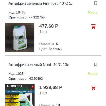
Антифриз зелёный Finnfrost -40°С 5л

Код: 18460
Много
Ориг.номер: FFG22755
477,68 Р

1 шт.
Объем, л
5
Цвет
Зеленый
Антифриз зеленый Nord -40°С 10л

Код: 1025
Много
Ориг.номер: NG20492
1 929,68 Р

1 шт.
Объем, л
10