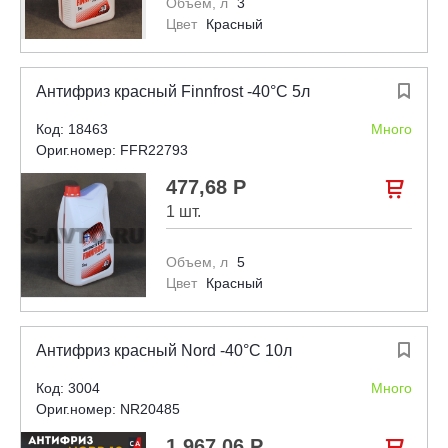
Объем, л
3
Цвет
Красный
Антифриз красный Finnfrost -40°С 5л

Код: 18463
Много
Ориг.номер: FFR22793
477,68 Р

1 шт.
Объем, л
5
Цвет
Красный
Антифриз красный Nord -40°С 10л

Код: 3004
Много
Ориг.номер: NR20485
1 967,06 Р
