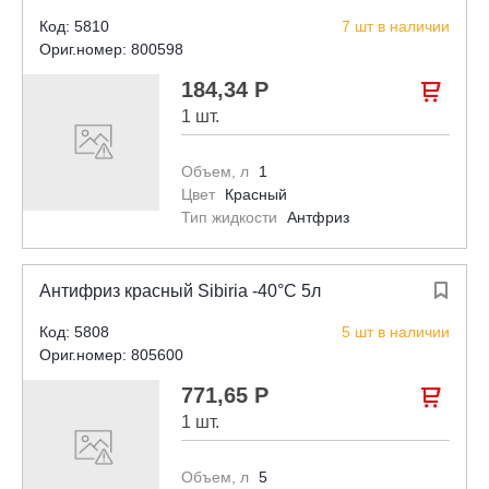
Код: 5810
7 шт в наличии
Ориг.номер: 800598
184,34 Р

1 шт.
Объем, л
1
Цвет
Красный
Тип жидкости
Антфриз
Антифриз красный Sibiria -40°С 5л

Код: 5808
5 шт в наличии
Ориг.номер: 805600
771,65 Р

1 шт.
Объем, л
5