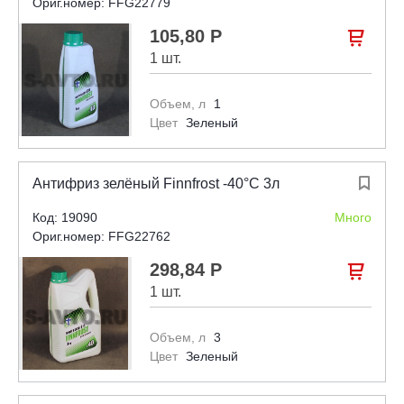
Ориг.номер: FFG22779
105,80 Р

1 шт.
Объем, л
1
Цвет
Зеленый
Антифриз зелёный Finnfrost -40°С 3л

Код: 19090
Много
Ориг.номер: FFG22762
298,84 Р

1 шт.
Объем, л
3
Цвет
Зеленый