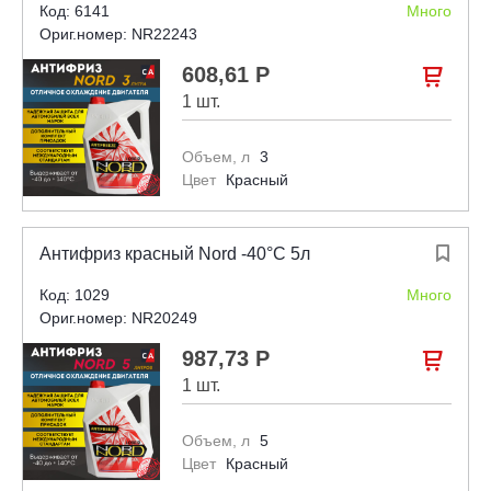
Код: 6141
Много
Ориг.номер: NR22243
608,61 Р

1 шт.
Объем, л
3
Цвет
Красный
Антифриз красный Nord -40°С 5л

Код: 1029
Много
Ориг.номер: NR20249
987,73 Р

1 шт.
Объем, л
5
Цвет
Красный