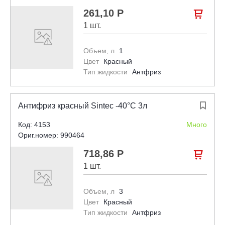
261,10 Р

1 шт.
Объем, л
1
Цвет
Красный
Тип жидкости
Антфриз
Антифриз красный Sintec -40°С 3л

Код: 4153
Много
Ориг.номер: 990464
718,86 Р

1 шт.
Объем, л
3
Цвет
Красный
Тип жидкости
Антфриз