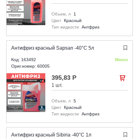
Объем, л
1
Цвет
Красный
Тип жидкости
Антфриз
Антифриз красный Sapsan -40°С 5л

Код: 163492
Много
Ориг.номер: 60005
395,83 Р

1 шт.
Объем, л
5
Цвет
Красный
Тип жидкости
Антфриз
Антифриз красный Sibiria -40°С 1л
