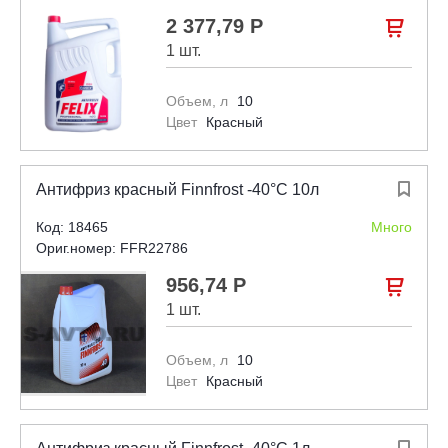
2 377,79 Р

1 шт.
Объем, л
10
Цвет
Красный
Антифриз красный Finnfrost -40°С 10л

Код: 18465
Много
Ориг.номер: FFR22786
956,74 Р

1 шт.
Объем, л
10
Цвет
Красный
