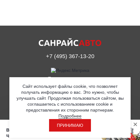
+7 (495) 367-13-20
Принимаем к оплате
Сайт использует файлы cookie, что позволяет
получать информацию о вас. Это нужно, чтобы
улучшать сайт. Продолжая пользоваться сайтом, вы
© ООО «Санрайс Авто» 2019
соглашаетесь с использованием cookie и
предоставления их сторонним партнерам.
Согласие на обработку персональных данных
Подробнее
Политика в отношении обработки персональных данных
ПРИНИМАЮ
Вы находитесь на странице с розничными
Разработка
ценами
Поддержка сайта ADN