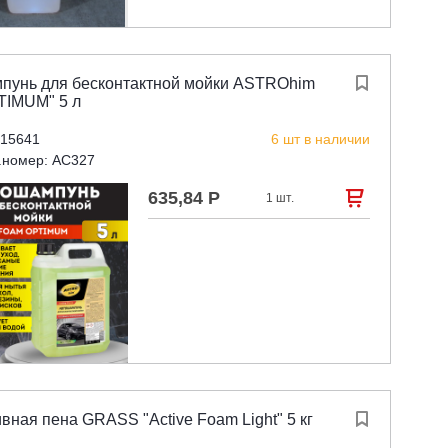
пунь для бесконтактной мойки ASTROhim

TIMUM" 5 л
 15641
6 шт в наличии
.номер: AC327
635,84 Р

1 шт.
вная пена GRASS "Active Foam Light" 5 кг
