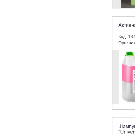
Активн
Код: 18
Ориг.но
Шампун
"Univer