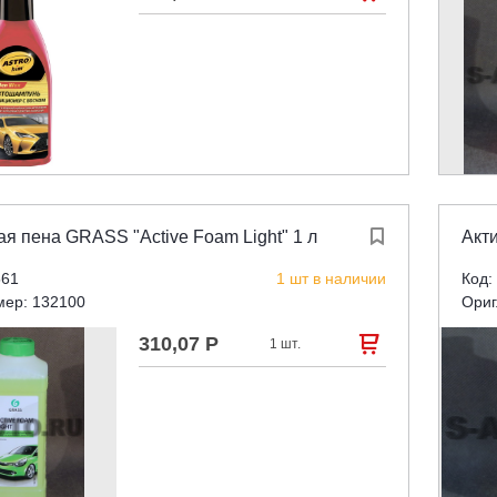
ая пена GRASS "Active Foam Light" 1 л

Акти
561
1 шт в наличии
Код:
мер: 132100
Ориг
310,07 Р

1 шт.