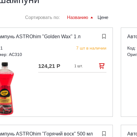
Сортировать по:
Названию
Цене
мпунь ASTROhim "Golden Wax" 1 л

Авт
51
7 шт в наличии
Код:
мер: AC310
Ориг
124,21 Р

1 шт.
мпунь ASTROhim "Горячий воск" 500 мл

Авт