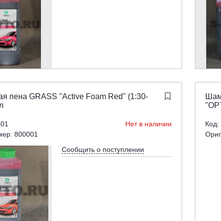
ая пена GRASS "Active Foam Red" (1:30-

Шам
 л
"OP
101
Нет в наличии
Код:
мер: 800001
Ориг
Сообщить о поступлении