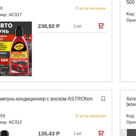
500
20
9 шт в наличии
Код:
мер: AC317
Ориг
238,92 Р

1 шт.
мпунь-кондиционер с воском ASTROhim

Акти
(кон
559
9 шт в наличии
Код:
мер: AC312
Ориг
135,43 Р

1 шт.