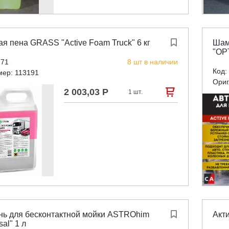
ая пена GRASS "Active Foam Truck" 6 кг

Шам
"OP
771
8 шт в наличии
Код:
мер: 113191
Ориг
2 003,03 Р

1 шт.
ь для бесконтактной мойки ASTROhim

Акти
sal" 1 л