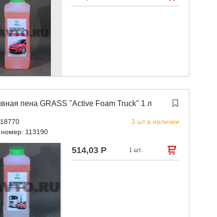
вная пена GRASS "Active Foam Truck" 1 л

 18770
3 шт в наличии
.номер: 113190
514,03 Р

1 шт.