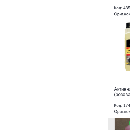
Код: 43
Ориг.но
Активн
(розова
Код: 17
Ориг.но