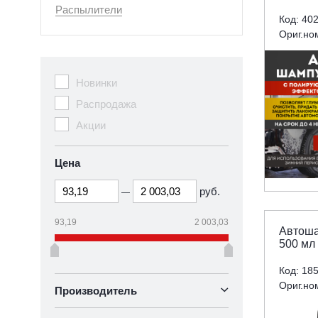
Распылители
Код: 40
Ориг.но
Новинки
Распродажа
Акции
Цена
руб.
—
93,19
2 003,03
Автоша
500 мл
Код: 18
Ориг.но
Производитель