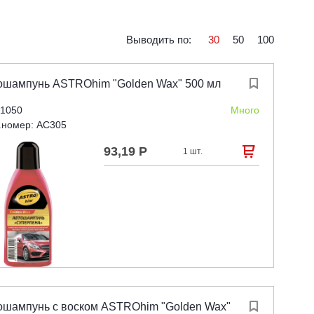
Выводить по:
30
50
100
ошампунь ASTROhim "Golden Wax" 500 мл

 1050
Много
.номер: AC305
93,19 Р

1 шт.
ошампунь с воском ASTROhim "Golden Wax"
