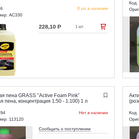
Код:
56
8 шт в наличии
Ориг
мер: AC330
228,10 Р

1 шт.
ая пена GRASS "Active Foam Pink"

Акт
я пена, концентрация 1:50 - 1:100) 1 л
(роз
494
Нет в наличии
Код:
мер: 113120
Ориг
Сообщить о поступлении