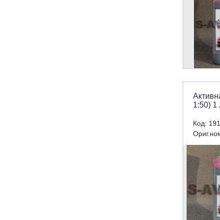
Активн
1:50) 1
Код: 19
Ориг.но