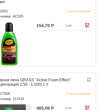
 мл
 1052
7 шт в наличии
.номер: AC325
154,70 Р

1 шт.
вная пена GRASS "Active Foam Effect"

центрация 1:50 - 1:100) 1 л
 17558
9 шт в наличии
.номер: 113110
465,06 Р

1 шт.