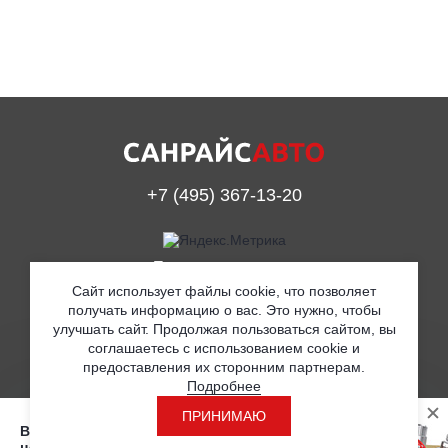
+7 (495) 367-13-20
Принимаем к оплате
Сайт использует файлы cookie, что позволяет
получать информацию о вас. Это нужно, чтобы
улучшать сайт. Продолжая пользоваться сайтом, вы
© ООО «Санрайс Авто» 2019
соглашаетесь с использованием cookie и
предоставления их сторонним партнерам.
Согласие на обработку персональных данных
Подробнее
Политика в отношении обработки персональных данных
ПРИНИМАЮ
Вы находитесь на странице с розничными
Разработка
ценами