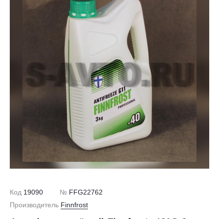
Код
19090
№
FFG22762
Производитель
Finnfrost