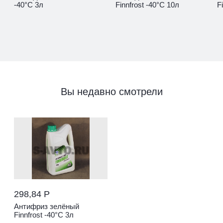
-40°С 3л
Finnfrost -40°С 10л
F
Вы недавно смотрели
298,84 Р
Антифриз зелёный
Finnfrost -40°С 3л