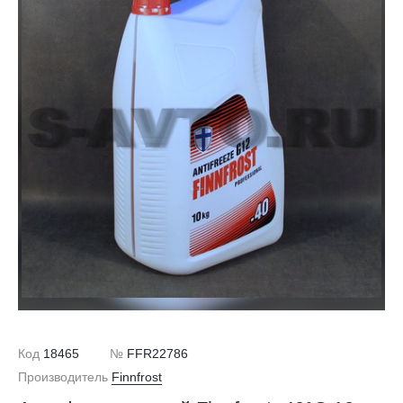
Код
18465
№
FFR22786
Производитель
Finnfrost