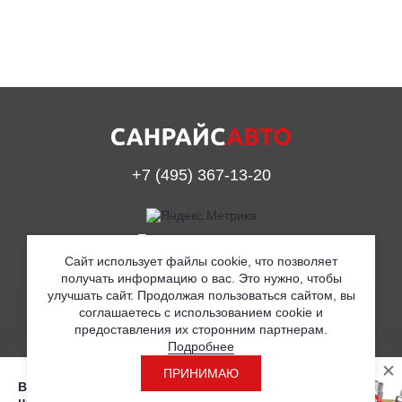
+7 (495) 367-13-20
Принимаем к оплате
Сайт использует файлы cookie, что позволяет
получать информацию о вас. Это нужно, чтобы
улучшать сайт. Продолжая пользоваться сайтом, вы
© ООО «Санрайс Авто» 2019
соглашаетесь с использованием cookie и
предоставления их сторонним партнерам.
Согласие на обработку персональных данных
Подробнее
Политика в отношении обработки персональных данных
ПРИНИМАЮ
Вы находитесь на странице с розничными
Разработка
ценами