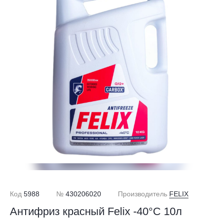
Код
5988
№
430206020
Производитель
FELIX
Антифриз красный Felix -40°С 10л