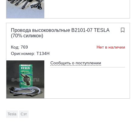
Провода высоковольтные В2101-07 TESLA

(70% силикон)
Код: 769
Нет в наличии
Ориг.номер: T134H
Сообщить о поступлении
Tesla
Сэт