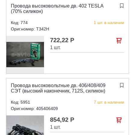
Провода высоковольтные дв. 402 TESLA

(70% силикон)
Код: 774
1 шт. в наличии
Ориг.номер: T342H
722,22 Р

1 шт.
Провода высоковольтные дв. 406/408/409

СЭТ (высокий наконечник, 712S, силикон)
Код: 5951
7 шт. в наличии
Ориг.номер: 405406409
854,92 Р

1 шт.