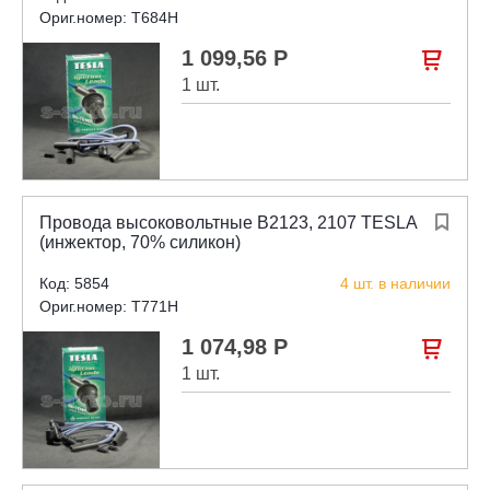
Ориг.номер: T684H
1 099,56 Р

1 шт.
Провода высоковольтные В2123, 2107 TESLA

(инжектор, 70% силикон)
Код: 5854
4 шт. в наличии
Ориг.номер: T771H
1 074,98 Р

1 шт.