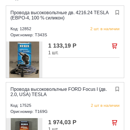
Провода высоковольтные дв. 4216.24 TESLA

(ЕВРО-4, 100 % силикон)
Код: 12852
2 шт. в наличии
Ориг.номер: T343S
1 133,19 Р

1 шт.
Провода высоковольтные FORD Focus I (дв.

2.0, USA) TESLA
Код: 17525
2 шт в наличии
Ориг.номер: T169G
1 974,03 Р

1 шт.