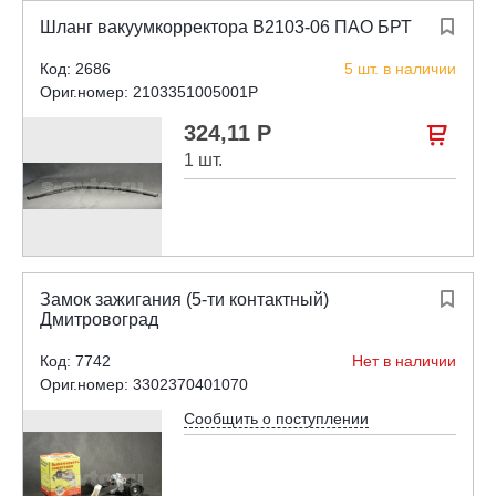
Шланг вакуумкорректора В2103-06 ПАО БРТ

Код: 2686
5 шт. в наличии
Ориг.номер: 2103351005001P
324,11 Р

1 шт.
Замок зажигания (5-ти контактный)

Дмитровоград
Код: 7742
Нет в наличии
Ориг.номер: 3302370401070
Сообщить о поступлении