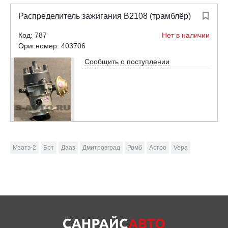
Распределитель зажигания В2108 (трамблёр)

Код: 787
Нет в наличии
Ориг.номер: 403706
Сообщить о поступлении
Мзатэ-2
Брт
Дааз
Дмитровград
Ромб
Астро
Vepa