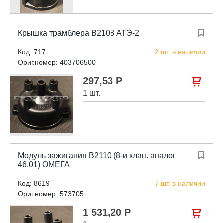
Крышка трамблера В2108 АТЭ-2

Код: 717
2 шт. в наличии
Ориг.номер: 403706500
297,53 Р

1 шт.
Модуль зажигания В2110 (8-и клап. аналог

46.01) ОМЕГА
Код: 8619
7 шт. в наличии
Ориг.номер: 573705
1 531,20 Р
