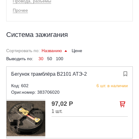
Провода, разъёмы
Прочее
Система зажигания
Сортировать по:
Названию
Цене
Выводить по:
30
50
100
Бегунок трамблёра В2101 АТЭ-2

Код: 602
6 шт. в наличии
Ориг.номер: 383706020
97,02 Р

1 шт.