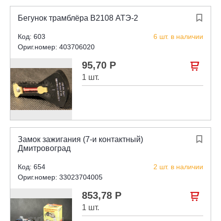
Бегунок трамблёра В2108 АТЭ-2

Код: 603
6 шт. в наличии
Ориг.номер: 403706020
95,70 Р

1 шт.
Замок зажигания (7-и контактный)

Дмитровоград
Код: 654
2 шт. в наличии
Ориг.номер: 33023704005
853,78 Р

1 шт.