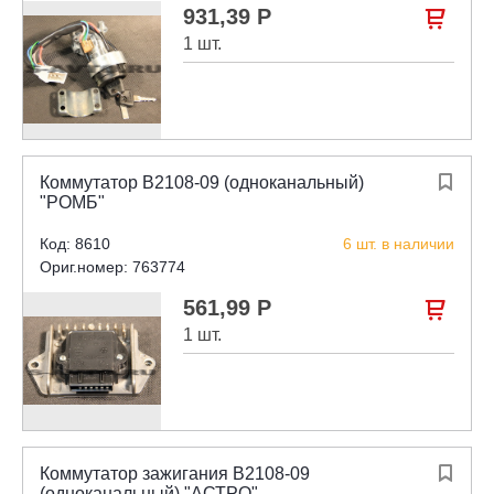
931,39 Р

1 шт.
Коммутатор В2108-09 (одноканальный)

"РОМБ"
Код: 8610
6 шт. в наличии
Ориг.номер: 763774
561,99 Р

1 шт.
Коммутатор зажигания В2108-09

(одноканальный) "АСТРО"