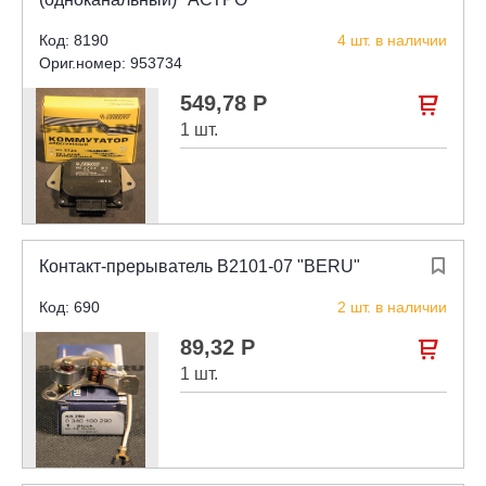
Код: 8190
4 шт. в наличии
Ориг.номер: 953734
549,78 Р

1 шт.
Контакт-прерыватель В2101-07 "BERU"

Код: 690
2 шт. в наличии
89,32 Р

1 шт.