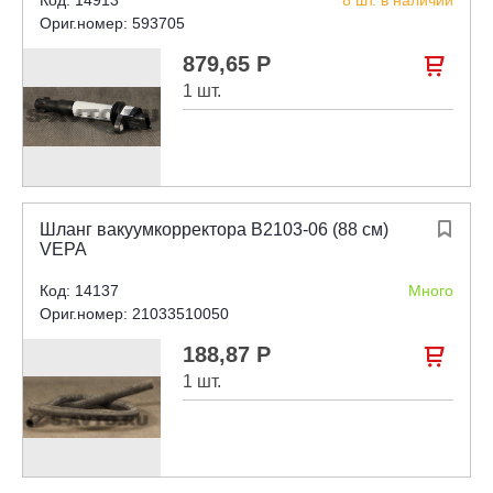
Ориг.номер: 593705
879,65 Р

1 шт.
Шланг вакуумкорректора В2103-06 (88 см)

VEPA
Код: 14137
Много
Ориг.номер: 21033510050
188,87 Р

1 шт.