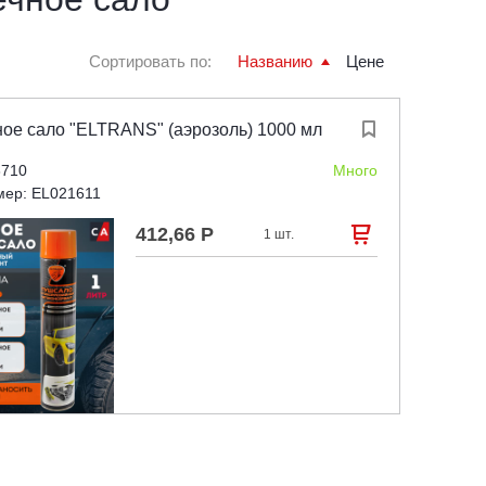
Сортировать по:
Названию
Цене
ое сало "ELTRANS" (аэрозоль) 1000 мл

8710
Много
мер: EL021611
412,66 Р

1 шт.