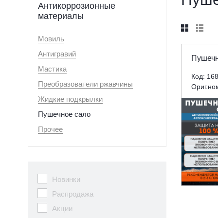
Антикоррозионные
материалы


Мовиль
Антигравий
Пушечн
Мастика
Код: 16
Преобразователи ржавчины
Ориг.но
Жидкие подкрылки
Пушечное сало
Прочее
Новинки
Распродажа
Акции