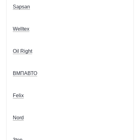
Sapsan
Welltex
Oil Right
ВМПАВТО
Felix
Nord
3ton