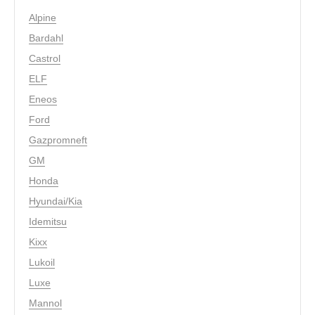
Alpine
Bardahl
Castrol
ELF
Eneos
Ford
Gazpromneft
GM
Honda
Hyundai/Kia
Idemitsu
Kixx
Lukoil
Luxe
Mannol