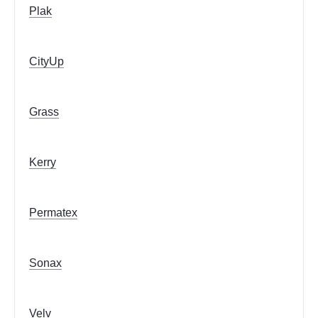
Plak
CityUp
Grass
Kerry
Permatex
Sonax
Velv