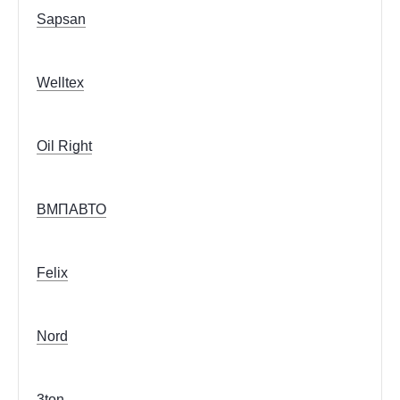
Sapsan
Welltex
Oil Right
ВМПАВТО
Felix
Nord
3ton