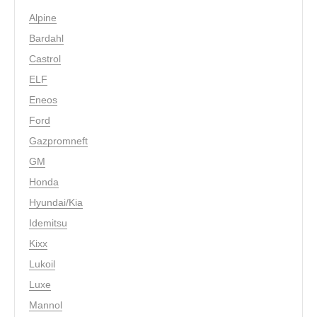
Alpine
Bardahl
Castrol
ELF
Eneos
Ford
Gazpromneft
GM
Honda
Hyundai/Kia
Idemitsu
Kixx
Lukoil
Luxe
Mannol