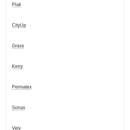
Plak
CityUp
Grass
Kerry
Permatex
Sonax
Velv