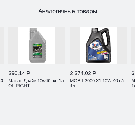
Аналогичные товары
390,14 Р
2 374,02 Р
6
40
Масло Драйв 10w40 п/с 1л
MOBIL 2000 X1 10W-40 п/с
M
OILRIGHT
4л
1