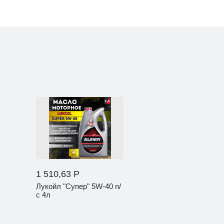
1 510,63 Р
Лукойл "Супер" 5W-40 п/
с 4л