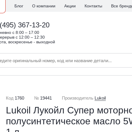
Блог
О компании
Акции
Контакты
Все бренд
(495) 367-13-20
евно c 8:00 – 17:00
ерерыв с 12:00 – 12:30
ота, воскресенье - выходной
Код
1760
№
19441
Производитель
Lukoil
Lukoil Лукойл Супер моторн
полусинтетическое масло 5