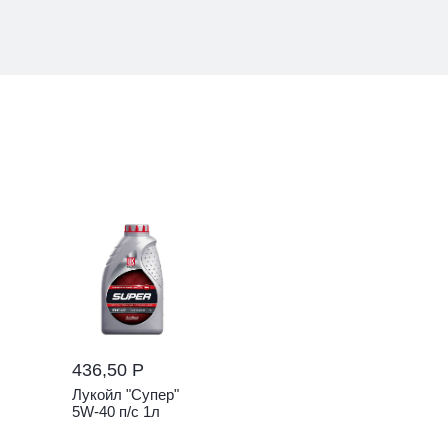
436,50 Р
Лукойл "Супер"
5W-40 п/с 1л