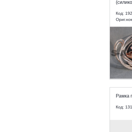
(силико
Код: 19
Ориг.но
Рамка 
Код: 13