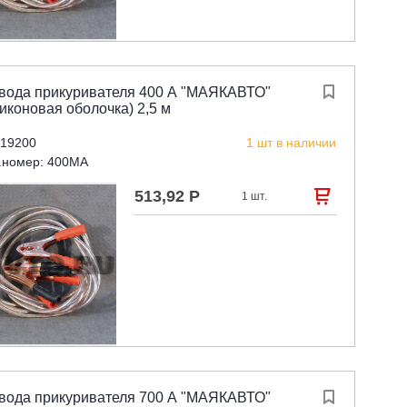
вода прикуривателя 400 А "МАЯКАВТО"

иконовая оболочка) 2,5 м
 19200
1 шт в наличии
.номер: 400MA
513,92 Р

1 шт.
вода прикуривателя 700 А "МАЯКАВТО"
