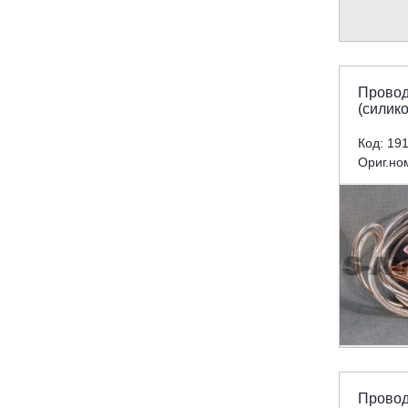
Провод
(силико
Код: 19
Ориг.но
Провод