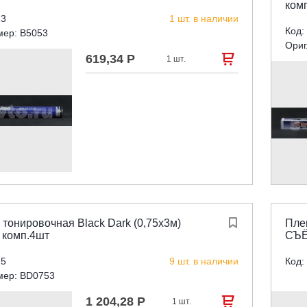
ком
73
1 шт. в наличии
Код:
мер: B5053
Ориг
619,34 Р

1 шт.
 тонировочная Black Dark (0,75х3м)

Плен
 комп.4шт
СЪ
15
9 шт. в наличии
Код:
мер: BD0753
1 204,28 Р

1 шт.