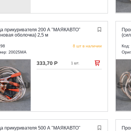
а прикуривателя 200 А "МАЯКАВТО"

Про
новая оболочка) 2,5 м
(сил
198
8 шт в наличии
Код:
мер: 20025MA
Ориг
333,70 Р

1 шт.
а прикуривателя 500 А "МАЯКАВТО"

Про