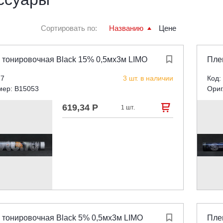
Сортировать по:
Названию
Цене
 тонировочная Black 15% 0,5мx3м LIMO

Пле
77
3 шт. в наличии
Код:
мер: B15053
Ориг
619,34 Р

1 шт.
 тонировочная Black 5% 0,5мx3м LIMO

Плен