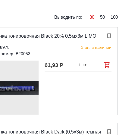
Выводить по:
30
50
100
нка тонировочная Black 20% 0,5мx3м LIMO

 8978
3 шт. в наличии
.номер: B20053
61,93 Р

1 шт.
ка тонировочная Black Dark (0,5х3м) темная
