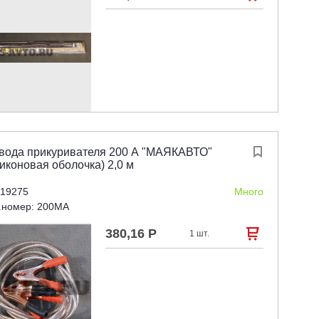
вода прикуривателя 200 А "МАЯКАВТО"

иконовая оболочка) 2,0 м
 19275
Много
.номер: 200MA
380,16 Р

1 шт.