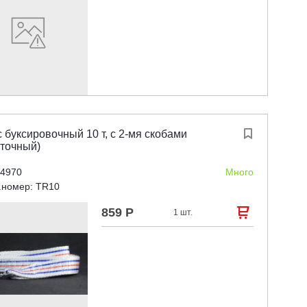
 буксировочный 10 т, с 2-мя скобами

нточный)
 4970
Много
.номер: TR10
859 Р

1 шт.