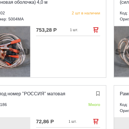
новая оболочка) 4,0 м
(сил
202
2 шт в наличии
Код:
мер: 5004MA
Ориг
753,28 Р

1 шт.
под номер "РОССИЯ" матовая

Рам
1186
Много
Код:
Ориг
72,86 Р

1 шт.