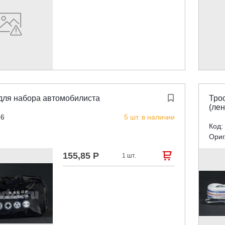
для набора автомобилиста

Трос
(ле
26
5 шт. в наличии
Код:
Ориг
155,85 Р

1 шт.