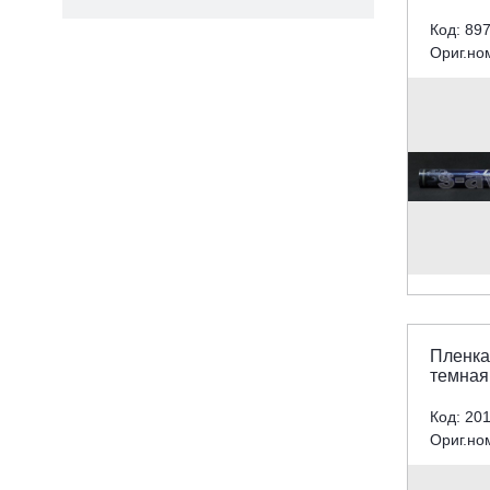
Код: 89
Ориг.но
Пленка
темная
Код: 20
Ориг.но