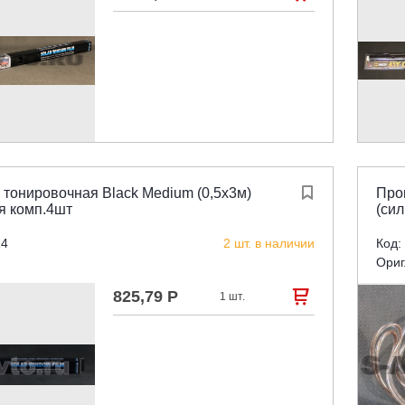
 тонировочная Black Medium (0,5х3м)

Про
я комп.4шт
(сил
24
2 шт. в наличии
Код:
Ориг
825,79 Р

1 шт.