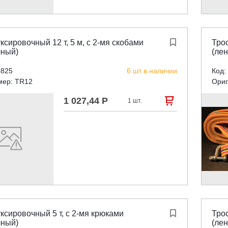
ксировочный 12 т, 5 м, с 2-мя скобами

Трос
чный)
(ле
3825
6 шт в наличии
Код:
мер: TR12
Ориг
1 027,44 Р

1 шт.
ксировочный 5 т, с 2-мя крюками

Трос
чный)
(ле