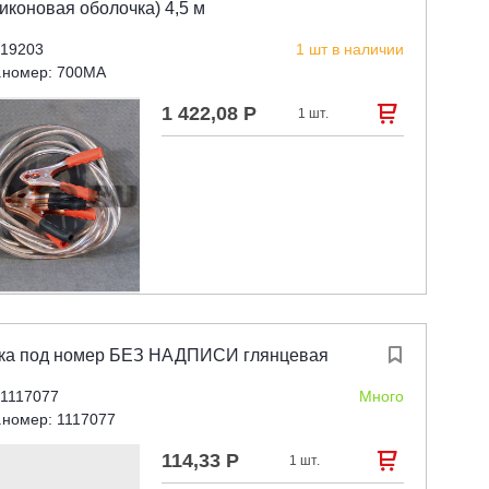
иконовая оболочка) 4,5 м
 19203
1 шт в наличии
.номер: 700MA
1 422,08 Р

1 шт.
ка под номер БЕЗ НАДПИСИ глянцевая

 1117077
Много
.номер: 1117077
114,33 Р

1 шт.