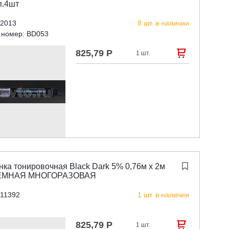
п.4шт
 2013
8 шт. в наличии
.номер: BD053
825,79 Р

1 шт.
ка тонировочная Black Dark 5% 0,76м x 2м

ЁМНАЯ МНОГОРАЗОВАЯ
 11392
1 шт. в наличии
825,79 Р

1 шт.