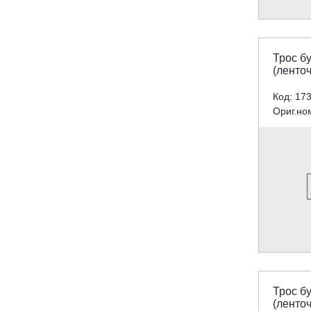
Трос бу
(ленто
Код: 17
Ориг.но
Трос бу
(ленто