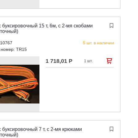
 буксировочный 15 т, 6м, с 2-мя скобами

нточный)
 10767
5 шт. в наличии
.номер: TR15
1 718,01 Р

1 шт.
 буксировочный 7 т, с 2-мя крюками

нточный)