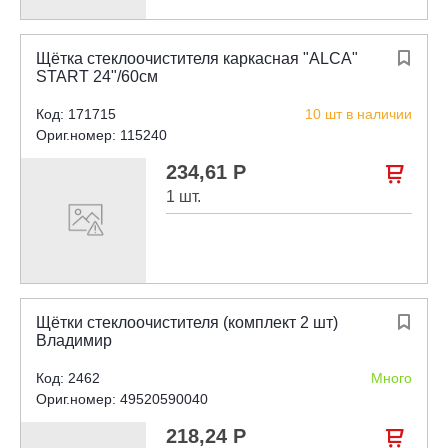
Щётка стеклоочистителя каркасная "ALCA"

START 24"/60см
Код: 171715
10 шт в наличии
Ориг.номер: 115240
234,61 Р

1 шт.
Щётки стеклоочистителя (комплект 2 шт)

Владимир
Код: 2462
Много
Ориг.номер: 49520590040
218,24 Р
