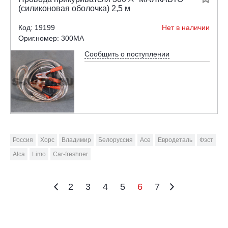
(силиконовая оболочка) 2,5 м
Код: 19199
Нет в наличии
Ориг.номер: 300MA
Сообщить о поступлении
Россия
Хорс
Владимир
Белоруссия
Ace
Евродеталь
Фэст
Alca
Limo
Car-freshner
2
3
4
5
6
7

