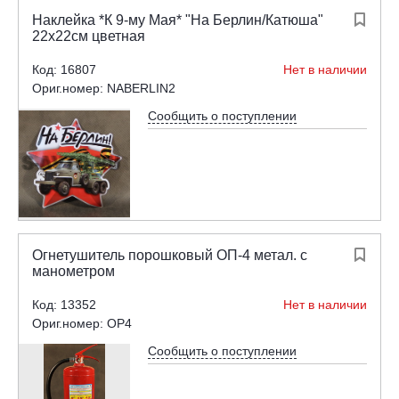
Наклейка *К 9-му Мая* "На Берлин/Катюша"

22х22см цветная
Код: 16807
Нет в наличии
Ориг.номер: NABERLIN2
Сообщить о поступлении
Огнетушитель порошковый ОП-4 метал. с

манометром
Код: 13352
Нет в наличии
Ориг.номер: OP4
Сообщить о поступлении