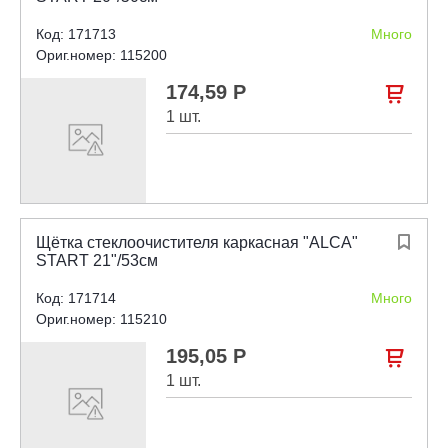
Код: 171713
Много
Ориг.номер: 115200
174,59 Р

1 шт.
Щётка стеклоочистителя каркасная "ALCA"

START 21"/53см
Код: 171714
Много
Ориг.номер: 115210
195,05 Р

1 шт.