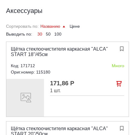
Аксессуары
Сортировать по:
Названию
Цене
Выводить по:
30
50
100
Щётка стеклоочистителя каркасная "ALCA"

START 18"/45см
Код: 171712
Много
Ориг.номер: 115180
171,86 Р

1 шт.
Щётка стеклоочистителя каркасная "ALCA"

START 20"/50см