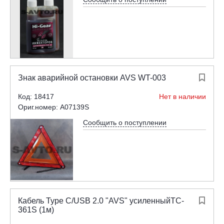
Знак аварийной остановки AVS WT-003

Код: 18417
Нет в наличии
Ориг.номер: A07139S
Сообщить о поступлении
Кабель Type C/USB 2.0 "AVS" усиленныйTC-

361S (1м)