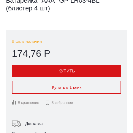
Батарейка "ААА" GP LR03-4BL
(блистер 4 шт)
9 шт. в наличии
174,76 Р
КУПИТЬ
Купить в 1 клик
В сравнение

В избранное
Доставка