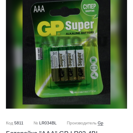
Код
5811
№
LR034BL
Производитель
Gp