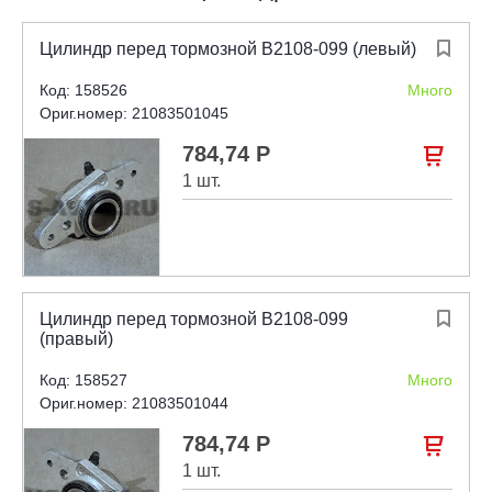
Цилиндр перед тормозной В2108-099 (левый)

Код: 158526
Много
Ориг.номер: 21083501045
784,74 Р

1 шт.
Цилиндр перед тормозной В2108-099

(правый)
Код: 158527
Много
Ориг.номер: 21083501044
784,74 Р

1 шт.