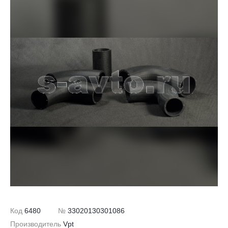
Код
6480
№
33020130301086
Производитель
Vpt