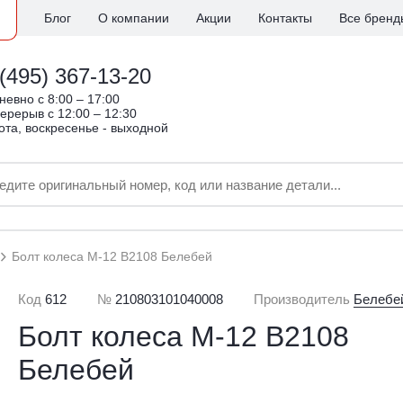
Блог
О компании
Акции
Контакты
Все бренд
(495) 367-13-20
евно c 8:00 – 17:00
ерерыв с 12:00 – 12:30
ота, воскресенье - выходной
Болт колеса М-12 В2108 Белебей
Код
612
№
210803101040008
Производитель
Белебе
Болт колеса М-12 В2108
Белебей