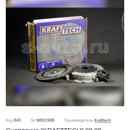
Код
840
№
W00190B
Производитель
Krafttech