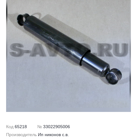
Код
65218
№
33022905006
Производитель
Ип никонов с.в.