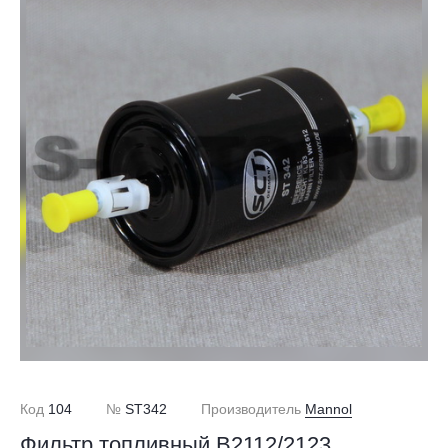
Код
104
№
ST342
Производитель
Mannol
Фильтр топливный В2112/2123