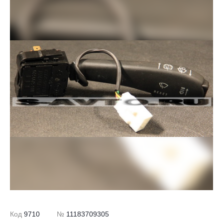
Код
9710
№
11183709305