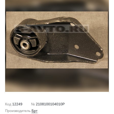
Код
12249
№
2108100104010P
Производитель
Брт