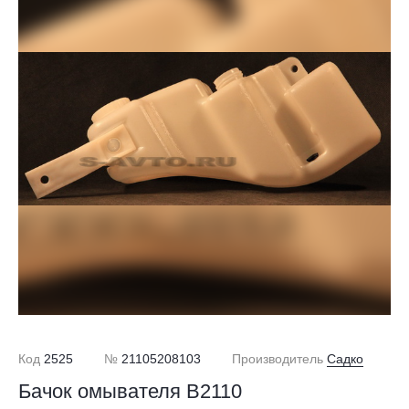
Код
2525
№
21105208103
Производитель
Садко
Бачок омывателя В2110