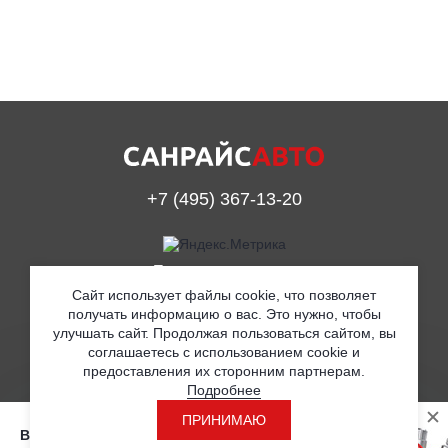
+7 (495) 367-13-20
Принимаем к оплате
Сайт использует файлы cookie, что позволяет
получать информацию о вас. Это нужно, чтобы
улучшать сайт. Продолжая пользоваться сайтом, вы
© ООО «Санрайс Авто» 2019
соглашаетесь с использованием cookie и
предоставления их сторонним партнерам.
Согласие на обработку персональных данных
Подробнее
Политика в отношении обработки персональных данных
ПРИНИМАЮ
Вы находитесь на странице с розничными
Разработка