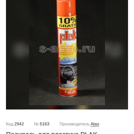
Код
2942
№
5163
Производитель
Atas