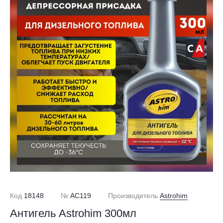
Код
18148
№
AC119
Производитель
Astrohim
Антигель Astrohim 300мл