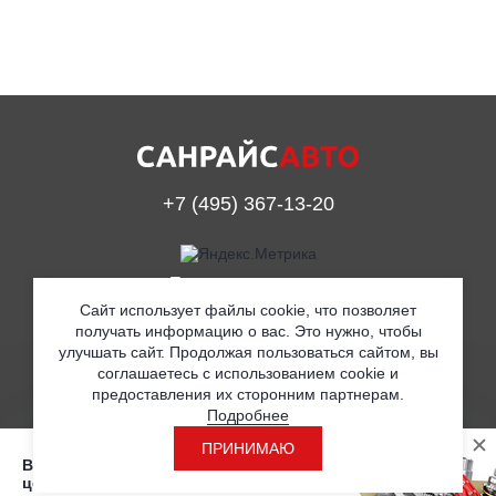
+7 (495) 367-13-20
Принимаем к оплате
Сайт использует файлы cookie, что позволяет
получать информацию о вас. Это нужно, чтобы
улучшать сайт. Продолжая пользоваться сайтом, вы
© ООО «Санрайс Авто» 2019
соглашаетесь с использованием cookie и
предоставления их сторонним партнерам.
Согласие на обработку персональных данных
Подробнее
Политика в отношении обработки персональных данных
ПРИНИМАЮ
Вы находитесь на странице с розничными
Разработка
ценами