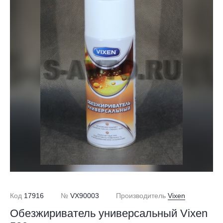
Код
17916
№
VX90003
Производитель
Vixen
Обезжириватель универсальный Vixen