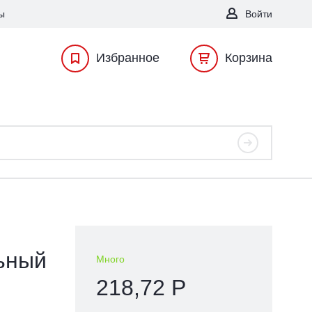
ы
Войти
Избранное
Корзина
ьный
Много
218,72 Р