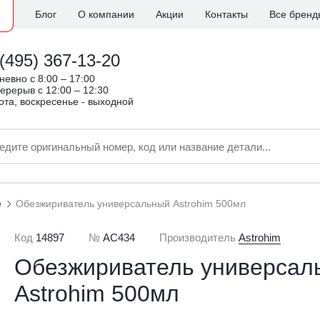
Блог
О компании
Акции
Контакты
Все бренд
(495) 367-13-20
евно c 8:00 – 17:00
ерерыв с 12:00 – 12:30
ота, воскресенье - выходной
е
Обезжириватель универсальный Astrohim 500мл
Код
14897
№
AC434
Производитель
Astrohim
Обезжириватель универсал
Astrohim 500мл