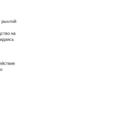
т рыхлой
ство на
жидаясь
ействие
но