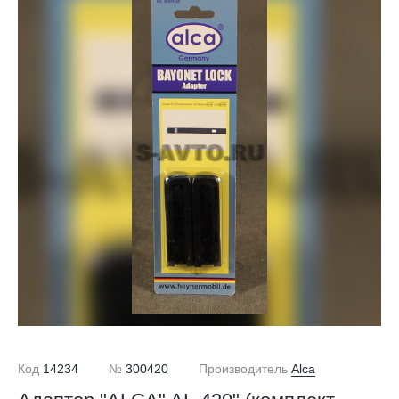
Код
14234
№
300420
Производитель
Alca