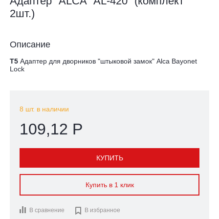
Адаптер "ALCA" AL-420" (комплект
2шт.)
Описание
T5
Адаптер для дворников "штыковой замок" Alca Bayonet
Lock
8 шт. в наличии
109,12 Р
КУПИТЬ
Купить в 1 клик
В сравнение

В избранное