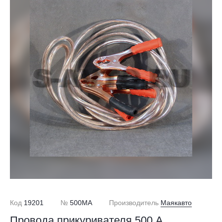
Код
19201
№
500MA
Производитель
Маякавто
Провода прикуривателя 500 А