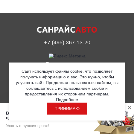
+7 (495) 367-13-20
Принимаем к оплате
Сайт использует файлы cookie, что позволяет
получать информацию о вас. Это нужно, чтобы
улучшать сайт. Продолжая пользоваться сайтом, вы
© ООО «Санрайс Авто» 2019
соглашаетесь с использованием cookie и
предоставления их сторонним партнерам.
Согласие на обработку персональных данных
Подробнее
Политика в отношении обработки персональных данных
ПРИНИМАЮ
Вы находитесь на странице с розничными
Разработка
ценами
Поддержка сайта ADN
Узнать о лучших ценах!