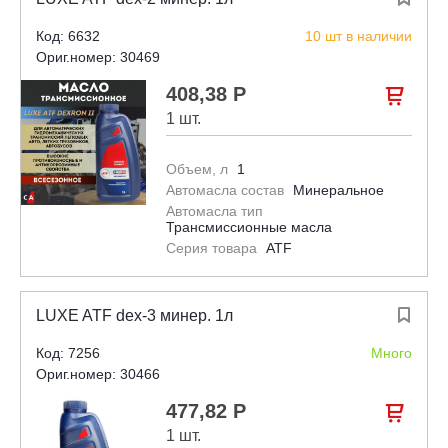
Код: 6632
10 шт в наличии
Ориг.номер: 30469
408,38 Р

1 шт.
Объем, л
1
Автомасла состав
Минеральное
Автомасла тип
Трансмиссионные масла
Серия товара
ATF
LUXE ATF dex-3 минер. 1л

Код: 7256
Много
Ориг.номер: 30466
477,82 Р

1 шт.