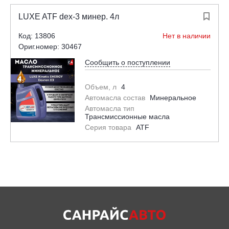
LUXE ATF dex-3 минер. 4л

Код: 13806
Нет в наличии
Ориг.номер: 30467
Сообщить о поступлении
Объем, л
4
Автомасла состав
Минеральное
Автомасла тип
Трансмиссионные масла
Серия товара
ATF